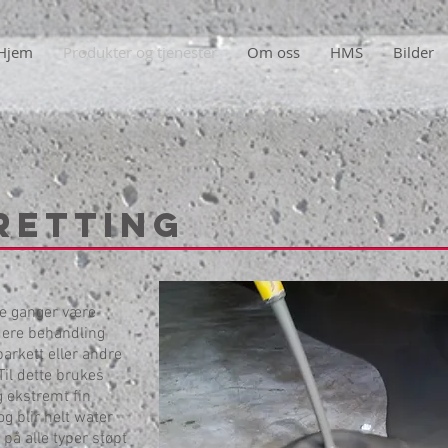
Hjem
Produkter og tjenester
Om oss
HMS
Bilder
retting
ge ganger være
idere behandling
 parkett eller andre
il dette brukes
g ekstremt fin
og blir helt water
 på alle typer støpt