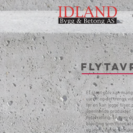
flytav
Et støpt gulv kan man
ujevnt og det trengs v
før en kan legge fliser,
spennende produkter. T
flytavretting. En tynn o
blanding som flyter ut 
og jevnt. Vanlig å bruke