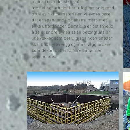
plater. Da er det viktig at
forskalingsarbeidet er utført grundig med
bruk av riktige materialer. Vi synes bare
det er spennende og ekstra moro med
slike utfordringer. Samtidig er det trivelig
å se at andre synes at en betongflate er
like vakker som det vi gjør. I noen tilfeller
skal både yttervegg og innervegg brukes
som dekor. Det er jo bare enda mer
spennende...