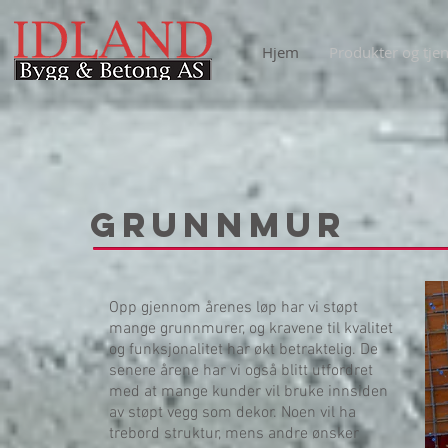
Hjem
Produkter og tjen
Grunnmur
Opp gjennom årenes løp har vi støpt
mange grunnmurer, og kravene til kvalitet
og funksjonalitet har økt betraktelig. De
senere årene har vi også blitt utfordret
med at mange kunder vil bruke innsiden
av støpt vegg som dekor. Noen vil ha
trebord struktur, mens andre ønsker